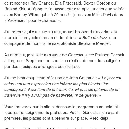
de rencontrer Ray Charles, Ella Fitzgerald, Dexter Gordon ou
Roland Kirk. A l’époque, je passe, par exemple, une longue soirée
avec Barney Wilen, qui – à 20 ans ! – joue avec Miles Davis dans
« Ascenseur pour l’échafaud ».
J’ai retrouvé, il y a juste 10 ans, toute l’histoire du jazz dans la
tournée incroyable d’un an et demi de la «
Boîte de Jazz
», en
compagnie de mon fils, le saxophoniste Stéphane Mercier.
Aujourd’hui, je suis le narrateur de
Genesis
, avec Philippe Decock
à l’orgue et Stéphane, au sax : La création du monde soulignée
par des musiques arrangées pour le jazz.
J’aime beaucoup cette réflexion de John Coltrane : «
Le jazz est
selon moi une expression des idéaux les plus élevés. Par
conséquent, il contient de la fraternité. Et je crois qu’avec de la
fraternité il n’y aurait pas de pauvreté, ni de guerre.
»
Vous trouverez sur le site ci-dessous le programma complet et
tous les renseignements pratiques. Pour « Genesis » en avant-
première, les places sont à prendre sur place. Merci déjà !