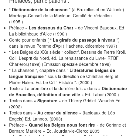
Préfaces, participations :
“
Dictionnaire de la chanson
” (à Bruxelles et en Wallonie)
Mardaga-Conseil de la Musique. Comité de rédaction.
(1995.)
Préface «
Les dessous du Chat
» de Vincent Baudoux. Ed
La bibliothèque d’Alice (1996.)
Conte pour enfants ( “
La girafe du passage à niveau
”)
dans la revue Pomme d’Api ( Hachette. décembre 1997)
“ Les Belges du XXe siècle ” collectif. Dessins de Pierre Kroll.
Coll. L’esprit du Nord, éd. La renaissance du Livre- RTBF
Charleroi.(1999) (Emission spéciale décembre 1999)
“ La chanson ”, chapitre dans “
Littératures belges de
langue française
” sous la direction de Christian Berg et
Pierre Halen. Ed. Le Cri “ Histoire ”. (2000.)
Texte « La première et la dernière fois » dans «
Dictionnaire
de Bruxelles, définition d’une ville
» Ed. Labor (2000.)
Textes dans «
Signature
» de Thierry Gridlet. Weurich Ed.
(2002)
Textes dans «
Au cœur du silence
» (tableaux de Léo
Engels) Ed. Lannoo. (2003)
Préface «
Quand les Belges nous font rire
» de Corinne et
Bernard Marlière – Ed. Jourdan-le-Clercq 2005