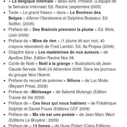
« La Belgique Infernale
» Beau-livre. Préface. (L’équipe de
la Semaine Infernale) Ed. Racine (septembre 2005)
Texte « Le grand frisson » dans «
Le Bonheur des
Belges
» d’Anne t’Serstevens et Delphine Brasseur. Ed
Soliflor. (2005)
Préface de «
Des Brainois prennent la plume
» Ed. Mols.
(Juin 2006)
Préface de
« Mine de rien
» (1 plume dit son mot, 40
crayons répondent) de Fred Lambin. Ed. As Propos (2006)
Chapitre dans
« Les madeleines de nos auteurs
» de
Apolline Elter. Edition Racine Nov 08.
Conte de Noël
« Noël à la grange »
Illustrations de Jean-
Claude Servais. Noël 24 décembre 2008. Dans les journaux
du groupe Vers l’Avenir.
Préface du recueil de poèmes
« Sillons
» de Luc Moës
(Beyaert Press. 2008)
Préface de «
Métissage
» de Salomé Mulongo (Edition
Traces de Vie 2009)
Préface de «
Ces lieux qui nous habitent
» de Frédérique
Dolphijn et Daniel Fouss (Editions CCF 2009)
Préface de «
Ma vie est une poésie
» de Jean-Marc Want
(Editions La Bruyère ; 2009)
Préface de «
13 lignes
» de Hugo Poliart (Caira Editions ;