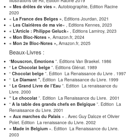
Illustrations de Rif, Edition Racine 2019
« Mes drôles de vies »
. Autobiographie, Edition Racine
2020
«
La France des Belges »
, Editions Jourdan, 2021
«
Les Clairières de ma vie
« , Editions Kennes, 2023
« L’Article : Philippe Geluck
« , Editions Lamiroy, 2023
« Mon Bloc-Notes »
, Amazon.fr, 2024
« Mon 2e Bloc-Notes »,
Amazon.fr, 2025
Beaux-Livres :
“
Mouscron, Emotions
”. Editions Van Braekel. 1986
“
Le Chocolat belge
”. Editions Glénat. 1989
“
Chocolat belge
”. Edition La Renaissance du Livre . 1997
“
Le Diamant ”.
Edition La Renaissance du Livre. 1999
“
Le Grand Livre de l’Eau
”. Edition La renaissance du
Livre. 2000
“
Le chocolat
”. Edition La Renaissance du Livre. 2001
“
A la table des grands chefs en Belgique
”. Edition La
Renaissance du Livre. 2001
« Aux marches du Palais
» . Avec Guy Daloze et Olivier
Polet. Edition La renaissance du Livre. 2002
« Made in Belgium
». Edition La Renaissance du Livre.
2003