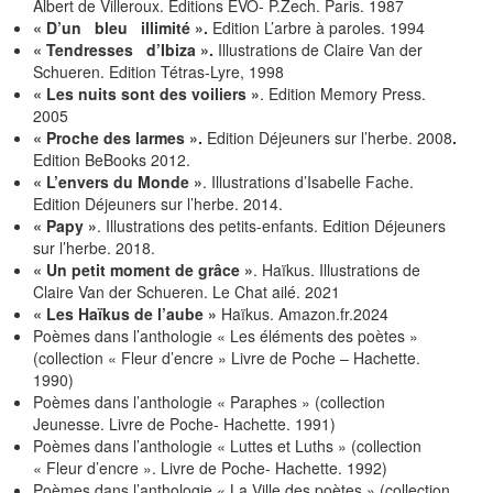
Albert de Villeroux. Editions EVO- P.Zech. Paris. 1987
« D’un bleu illimité ».
Edition L’arbre à paroles. 1994
« Tendresses d’Ibiza ».
Illustrations de Claire Van der
Schueren. Edition Tétras-Lyre, 1998
« Les nuits sont des voiliers »
. Edition Memory Press.
2005
« Proche des larmes ».
Edition Déjeuners sur l’herbe. 2008
.
Edition BeBooks 2012.
« L’envers du Monde »
. Illustrations d’Isabelle Fache.
Edition Déjeuners sur l’herbe. 2014.
« Papy »
. Illustrations des petits-enfants. Edition Déjeuners
sur l’herbe. 2018.
« Un petit moment de grâce »
. Haïkus. Illustrations de
Claire Van der Schueren. Le Chat ailé. 2021
« Les Haïkus de l’aube »
Haïkus. Amazon.fr.2024
Poèmes dans l’anthologie « Les éléments des poètes »
(collection « Fleur d’encre » Livre de Poche – Hachette.
1990)
Poèmes dans l’anthologie « Paraphes » (collection
Jeunesse. Livre de Poche- Hachette. 1991)
Poèmes dans l’anthologie « Luttes et Luths » (collection
« Fleur d’encre ». Livre de Poche- Hachette. 1992)
Poèmes dans l’anthologie « La Ville des poètes » (collection