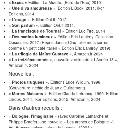
« Excès »
Edition La Muette. (Bord de l’Eau) 2010
«
Une diva amoureuse ».
Edition LiBook. 2011. Ikor
Editions, 2014.
«
L’orage
». Edition OnLit. 2012
« Son parfum
». Edition OnLit.2014.
«
La francisque de Tournai
» Edition Luc Pire. 2014
«
Des matins lumineux
» Edition Eric Lamiroy. Collection
Opsucules. 2017 (Repris dans « Cinq mille mots serrés
comme un petit café italien » Edition Eric Lamiroy, 2019)
« La trilogie de Maître Gustave »
, Amazon.fr 2024
« La treizième année »
, nouvelle version de « L’Année 13 »,
Amazon.fr, 2024
Nouvelles :
«
Photos truquées
». Editions Luce Wilquin. 1996
(Couverture inédite de Juan d’Oultremont).
«
Mortes Maisons
». Edition Claude Lefrancq. 1999. Edition
LiBook. 2011. Ikor Editions, 2015. Amazon.fr, 2024
Dans d’autres recueils :
« Bologne, l’imaginaire
» (avec Caroline Lamarche et
Philippe Bradfer, une nouvelle « Les arches de Bologne »)
Ed. Presses universitaires de Louvain. (2004.)