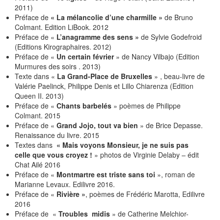
2011)
Préface de
« La mélancolie d’une charmille »
de Bruno
Colmant. Edition LiBook. 2012
Préface de «
L’anagramme des sens »
de Sylvie Godefroid
(Editions Kirographaires. 2012)
Préface de «
Un certain février
» de Nancy Vilbajo (Edition
Murmures des soirs . 2013)
Texte dans «
La Grand-Place de Bruxelles
» , beau-livre de
Valérie Paelinck, Philippe Denis et Lillo Chiarenza (Edition
Queen II. 2013)
Préface de «
Chants barbelés
» poèmes de Philippe
Colmant. 2015
Préface de «
Grand Jojo, tout va bien
» de Brice Depasse.
Renaissance du livre. 2015
Textes dans
« Mais voyons Monsieur, je ne suis pas
celle que vous croyez !
» photos de Virginie Delaby – édit
Chat Ailé 2016
Préface de «
Montmartre est triste sans toi
», roman de
Marianne Levaux. Edilivre 2016.
Préface de «
Rivière »
, poèmes de Frédéric Marotta, Edilivre
2016
Préface de «
Troubles midis
» de Catherine Melchior-