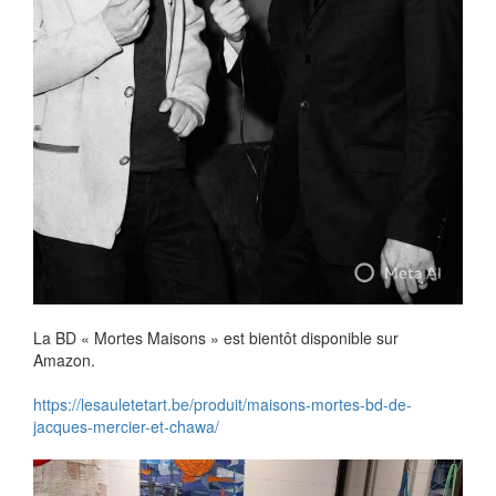
La BD « Mortes Maisons » est bientôt disponible sur
Amazon.
https://lesauletetart.be/produit/maisons-mortes-bd-de-
jacques-mercier-et-chawa/