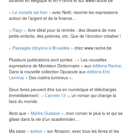
libraires en Belgique et en France et sur www.racine.be
« Le compte est bon »
avec Noël, raconte les expressions
autour de l’argent et de la finance…
« Papy »
, livre idéal pour la rentrée : des dessins de mes
petits-enfants, des poèmes, etc. Que de l’émotion créative !
« Paysages citoyens à Bruxelles »
chez www.racine.be
Plusieurs publications sont sorties : « Les nouvelles
expressions de Monsieur Dictionnaire » aux
éditions Racine
.
Dans la nouvelle collection Opuscule aux
éditions Eric
Lamiroy
« Des matins lumineux ».
Deux livres peuvent être lus en numérique et téléchargés
immédiatement :
« L’année 13 »
, un roman qui change la
face du monde.
Ainsi que
« Maître Gustave »
, mon roman le plus lu et qui se
glisse dans la vie d’un académicien…
Ma page
« auteur »
sur Amazon, avec tous les livres et les